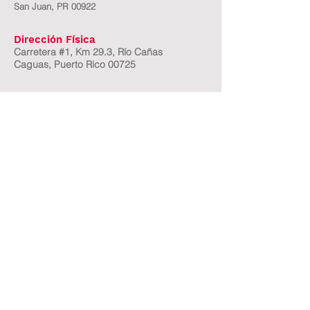
San Juan, PR 00922
Dirección Física
Carretera #1, Km 29.3, Río Cañas
Caguas, Puerto Rico 00725